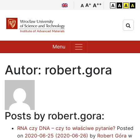
++
+
A
A
A
A
A
A
A
Menu
Autor: robert.gora
Posts by robert.gora:
RNA czy DNA – czy to właściwe pytanie?
Posted
on
2020-06-25
(2020-06-26)
by
Robert Góra
w