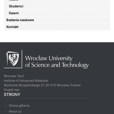
Studenci
Dawni
Badania naukowe
Kontakt
Wroclaw Tech
Institute of Advanced Materials
Wybrzeże Wyspiańskiego 27, 50-370 Wrocław, Poland
Znajdź nas:
STRONY
Strona główna
About us