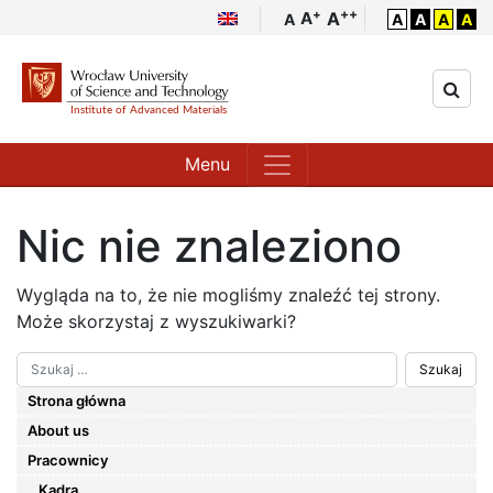
++
+
A
A
A
A
A
A
A
Menu
Nic nie znaleziono
Wygląda na to, że nie mogliśmy znaleźć tej strony.
Może skorzystaj z wyszukiwarki?
Szukaj
Strona główna
About us
Pracownicy
Kadra